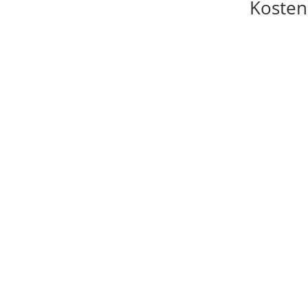
Kosten
Das Kolloquium ist kostenlos, wir
freuen uns aber immer über
Spenden, die uns helfen die
Raumkosten zu tragen.