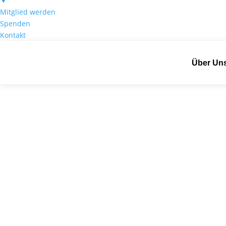
▼
Mitglied werden
Spenden
Kontakt
Über Un
Alumni Verein Ps
Ein starkes Netzwerk an Psychologin
Wissenschaft und beruflicher Praxis.