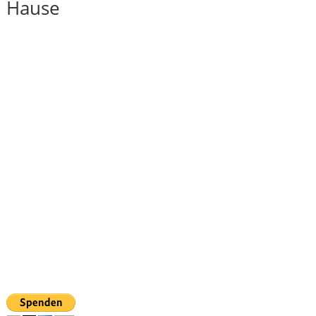
u Hause
Die Teilnahme am Kolloquium ist
sowohl in Präsenz vor Ort als auch
über Zoom von zu Hause oder
unterwergs aus möglich.