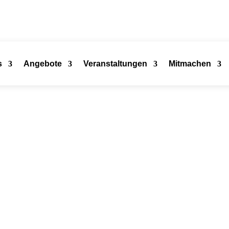
s
Angebote
Veranstaltungen
Mitmachen
ychologie Hamburg
nen & Psychologen an der Schnittstelle von